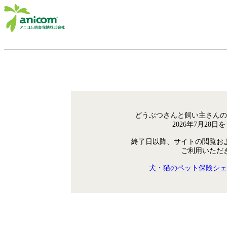
どうぶつさんと飼い主さんの
2026年7月28
終了日以降、サイトの閲覧お
ご利用いただ
犬・猫のペット保険シェ