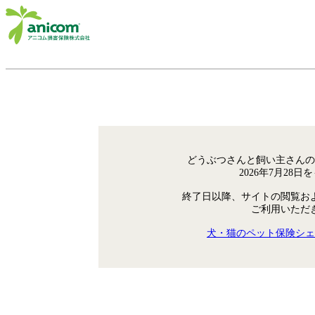
どうぶつさんと飼い主さんの
2026年7月28
終了日以降、サイトの閲覧お
ご利用いただ
犬・猫のペット保険シェ