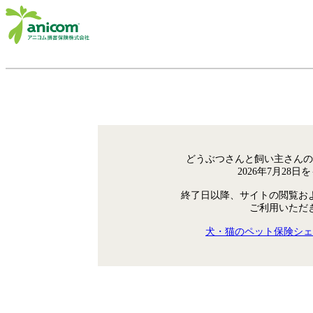
どうぶつさんと飼い主さんの
2026年7月28
終了日以降、サイトの閲覧お
ご利用いただ
犬・猫のペット保険シェ