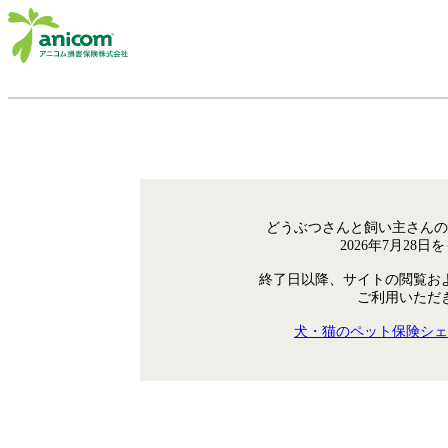
どうぶつさんと飼い主さんの
2026年7月28
終了日以降、サイトの閲覧お
ご利用いただ
犬・猫のペット保険シェ