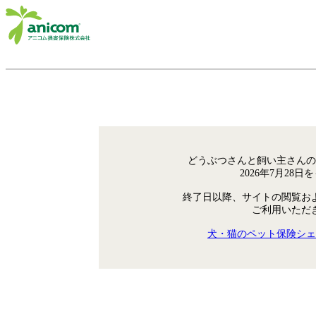
どうぶつさんと飼い主さんの
2026年7月28
終了日以降、サイトの閲覧お
ご利用いただ
犬・猫のペット保険シェ