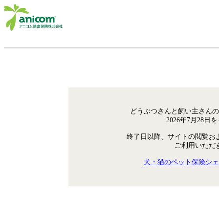
どうぶつさんと飼い主さんの
2026年7月28
終了日以降、サイトの閲覧お
ご利用いただ
犬・猫のペット保険シェ