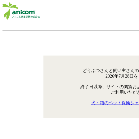
どうぶつさんと飼い主さんの
2026年7月28
終了日以降、サイトの閲覧お
ご利用いただ
犬・猫のペット保険シェ