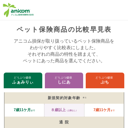
ペット保険商品の比較早見表
アニコム損保が取り扱っているペット保険商品を
わかりやすく比較表にしました。
それぞれの商品の特性を踏まえて、
ペットにあった商品を選んでください。
どうぶつ健保
どうぶつ健保
どうぶつ健保
ふぁみりぃ
しにあ
ぷち
新規契約対象年齢
※1
7歳11ケ月
８歳以上
7歳11ケ月
まで
（上限なし）
まで
通 院