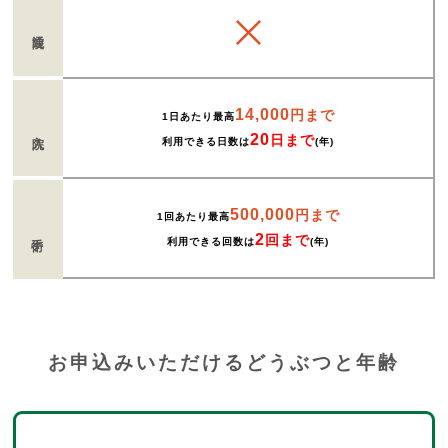
通院
14,000
円まで
1日あたり最高
入院
20
日まで
利用できる日数は
(年)
500,000
円まで
1回あたり最高
手術
2
回まで
利用できる回数は
(年)
お申込みいただけるどうぶつと年齢