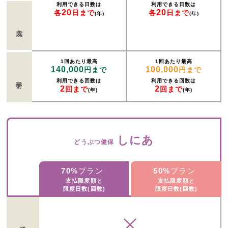
利用できる日数は
利用できる日数は
20
20
各
日まで
各
日まで
(年)
(年)
入院
1回あたり最高
1回あたり最高
140,000
100,000
円まで
円まで
手術
利用できる回数は
利用できる回数は
2
2
回まで
回まで
(年)
(年)
しにあ
どうぶつ健保
70%
プラン
50%
プラン
支払限度額と
支払限度額と
限度日数(回数)
限度日数(回数)
通院