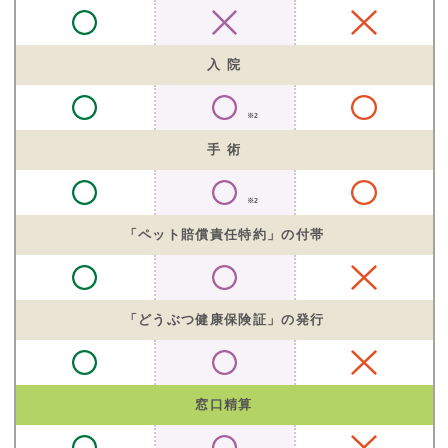
入 院
※2
手 術
※2
「ペット賠償責任特約」の付帯
「どうぶつ健康保険証」の発行
窓口精算