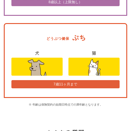
8歳以上（上限無し）
ぷち
どうぶつ健保
7歳11ヶ月まで
※ 年齢は保険契約の始期日時点での満年齢となります。