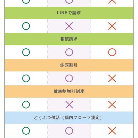
LINEで請求
書類請求
多頭割引
健康割増引制度
どうぶつ健活（腸内フローラ測定）