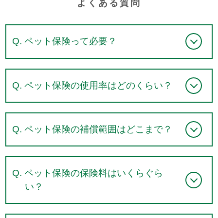
よくある質問
Q. ペット保険って必要？
A. ペットだって、ケガもすれば病気にも
Q. ペット保険の使用率はどのくらい？
かかります。いざというときに、診療費を
気にすることなく、最善の治療を受けるこ
A. アニコム契約者の62％がペット保険の
Q. ペット保険の補償範囲はどこまで？
とがペットとの幸せな暮らしに繋がりま
使用経験あり！入って安心、使って安心な
す。
のがペット保険なのです。
A. プランによっても異なりますが、手
Q. ペット保険の保険料はいくらぐら
術・入院に特化しているものや通院・入
い？
院・手術全て補償対象となっているものが