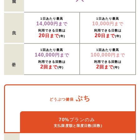
1日あたり最高
1日あたり最高
14,000
10,000
円まで
円まで
入院
利用できる日数は
利用できる日数は
20
20
日まで
日まで
(年)
(年)
1回あたり最高
1回あたり最高
140,000
100,000
円まで
円まで
手術
利用できる回数は
利用できる回数は
2
2
回まで
回まで
(年)
(年)
ぷち
どうぶつ健保
70%
プランのみ
支払限度額と限度日数(回数)