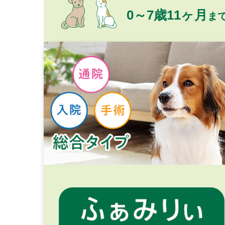
0～7歳11ヶ月
ま