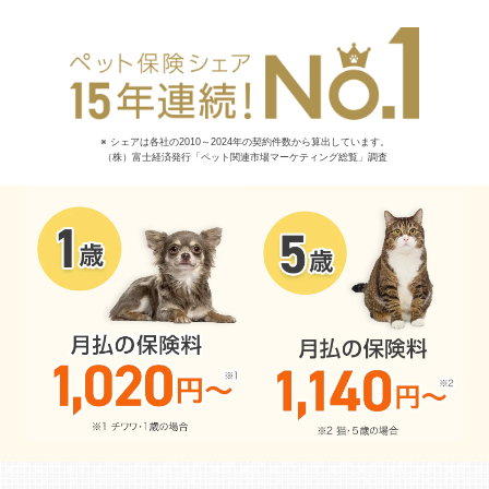
※ シェアは各社の2010～2024年の契約件数から算出しています。
（株）富士経済発行「ペット関連市場マーケティング総覧」調査