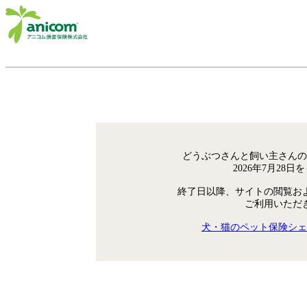
どうぶつさんと飼い主さんの
2026年7月28
終了日以降、サイトの閲覧お
ご利用いただ
犬・猫のペット保険シェ