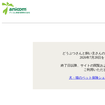
どうぶつさんと飼い主さんの
2026年7月28
終了日以降、サイトの閲覧お
ご利用いただ
犬・猫のペット保険シェ