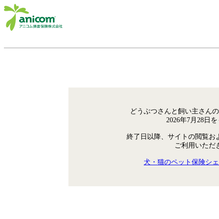
どうぶつさんと飼い主さんの
2026年7月28
終了日以降、サイトの閲覧お
ご利用いただ
犬・猫のペット保険シェ