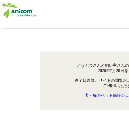
どうぶつさんと飼い主さんの
2026年7月28
終了日以降、サイトの閲覧お
ご利用いただ
犬・猫のペット保険シェ