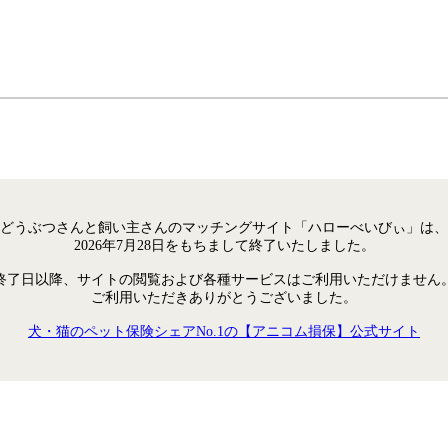
どうぶつさんと飼い主さんのマッチングサイト「ハローべいびぃ」は、
2026年7月28日をもちまして終了いたしました。
終了日以降、サイトの閲覧および各種サービスはご利用いただけません
ご利用いただきありがとうございました。
犬・猫のペット保険シェアNo.1の【アニコム損保】公式サイト