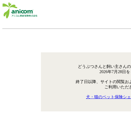
どうぶつさんと飼い主さんの
2026年7月28
終了日以降、サイトの閲覧お
ご利用いただ
犬・猫のペット保険シェ