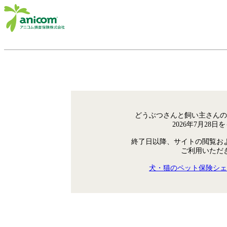
どうぶつさんと飼い主さんの
2026年7月28
終了日以降、サイトの閲覧お
ご利用いただ
犬・猫のペット保険シェ