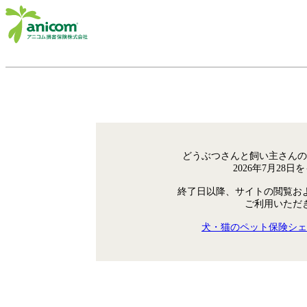
どうぶつさんと飼い主さんの
2026年7月28
終了日以降、サイトの閲覧お
ご利用いただ
犬・猫のペット保険シェ