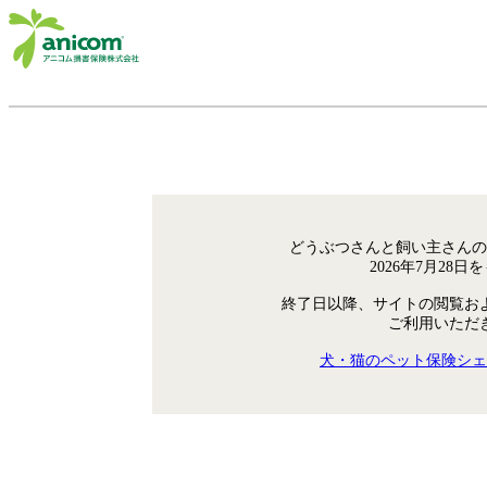
どうぶつさんと飼い主さんの
2026年7月28
終了日以降、サイトの閲覧お
ご利用いただ
犬・猫のペット保険シェ