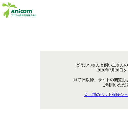
どうぶつさんと飼い主さんの
2026年7月28
終了日以降、サイトの閲覧お
ご利用いただ
犬・猫のペット保険シェ