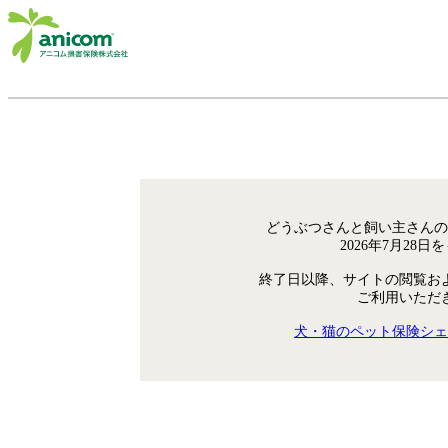
どうぶつさんと飼い主さんの
2026年7月28
終了日以降、サイトの閲覧お
ご利用いただ
犬・猫のペット保険シェ