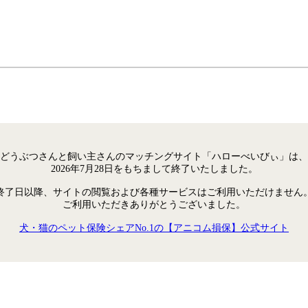
どうぶつさんと飼い主さんのマッチングサイト「ハローべいびぃ」は、
2026年7月28日をもちまして終了いたしました。
終了日以降、サイトの閲覧および各種サービスはご利用いただけません
ご利用いただきありがとうございました。
犬・猫のペット保険シェアNo.1の【アニコム損保】公式サイト