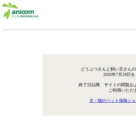
どうぶつさんと飼い主さんの
2026年7月28
終了日以降、サイトの閲覧お
ご利用いただ
犬・猫のペット保険シェ