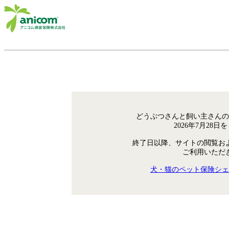
どうぶつさんと飼い主さんの
2026年7月28
終了日以降、サイトの閲覧お
ご利用いただ
犬・猫のペット保険シェ