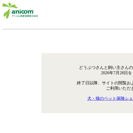
どうぶつさんと飼い主さんの
2026年7月28
終了日以降、サイトの閲覧お
ご利用いただ
犬・猫のペット保険シェ