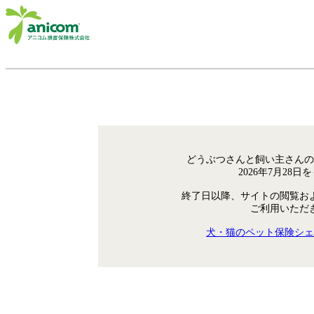
どうぶつさんと飼い主さんの
2026年7月28
終了日以降、サイトの閲覧お
ご利用いただ
犬・猫のペット保険シェ