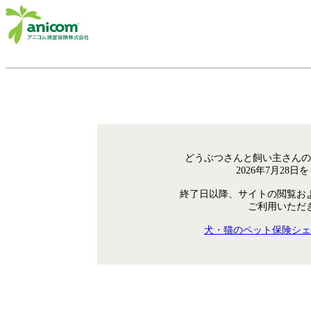
どうぶつさんと飼い主さんの
2026年7月28
終了日以降、サイトの閲覧お
ご利用いただ
犬・猫のペット保険シェ