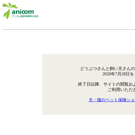
どうぶつさんと飼い主さんの
2026年7月28
終了日以降、サイトの閲覧お
ご利用いただ
犬・猫のペット保険シェ