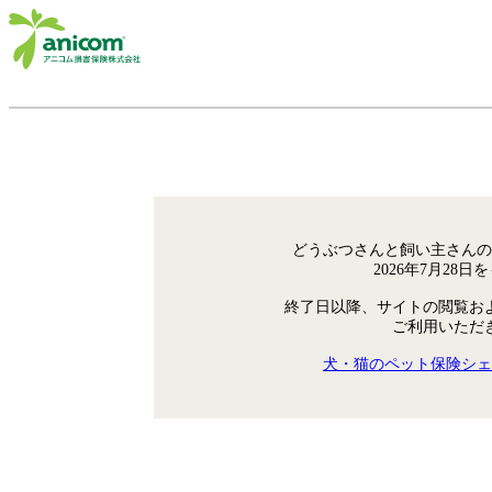
どうぶつさんと飼い主さんの
2026年7月28
終了日以降、サイトの閲覧お
ご利用いただ
犬・猫のペット保険シェ