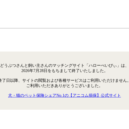
どうぶつさんと飼い主さんのマッチングサイト「ハローべいびぃ」は、
2026年7月28日をもちまして終了いたしました。
終了日以降、サイトの閲覧および各種サービスはご利用いただけません
ご利用いただきありがとうございました。
犬・猫のペット保険シェアNo.1の【アニコム損保】公式サイト