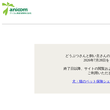
どうぶつさんと飼い主さんの
2026年7月28
終了日以降、サイトの閲覧お
ご利用いただ
犬・猫のペット保険シェ