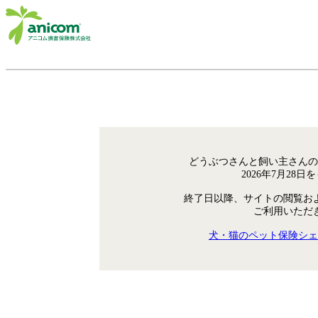
どうぶつさんと飼い主さんの
2026年7月28
終了日以降、サイトの閲覧お
ご利用いただ
犬・猫のペット保険シェ