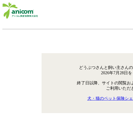
どうぶつさんと飼い主さんの
2026年7月28
終了日以降、サイトの閲覧お
ご利用いただ
犬・猫のペット保険シェ