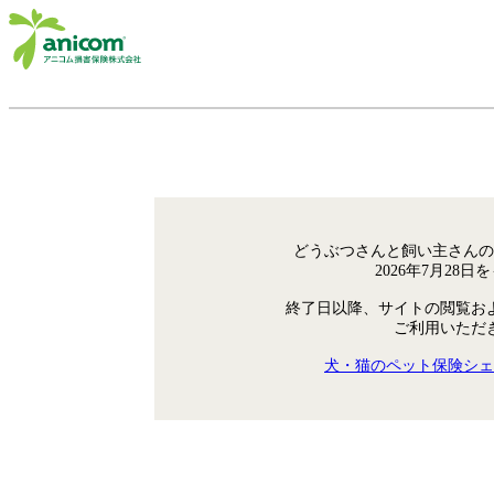
どうぶつさんと飼い主さんの
2026年7月28
終了日以降、サイトの閲覧お
ご利用いただ
犬・猫のペット保険シェ