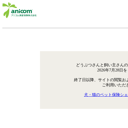
どうぶつさんと飼い主さんの
2026年7月28
終了日以降、サイトの閲覧お
ご利用いただ
犬・猫のペット保険シェ