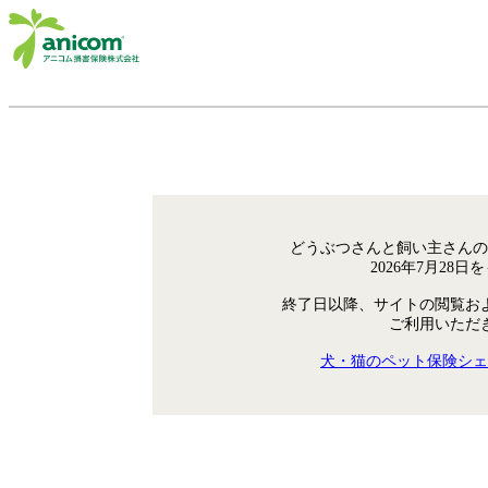
どうぶつさんと飼い主さんの
2026年7月28
終了日以降、サイトの閲覧お
ご利用いただ
犬・猫のペット保険シェ