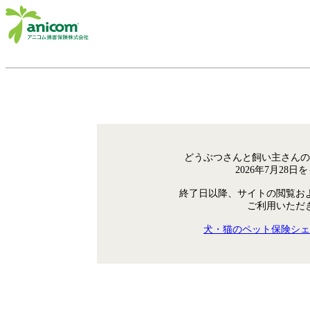
どうぶつさんと飼い主さんの
2026年7月28
終了日以降、サイトの閲覧お
ご利用いただ
犬・猫のペット保険シェ