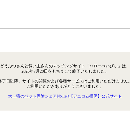
どうぶつさんと飼い主さんのマッチングサイト「ハローべいびぃ」は、
2026年7月28日をもちまして終了いたしました。
終了日以降、サイトの閲覧および各種サービスはご利用いただけません
ご利用いただきありがとうございました。
犬・猫のペット保険シェアNo.1の【アニコム損保】公式サイト