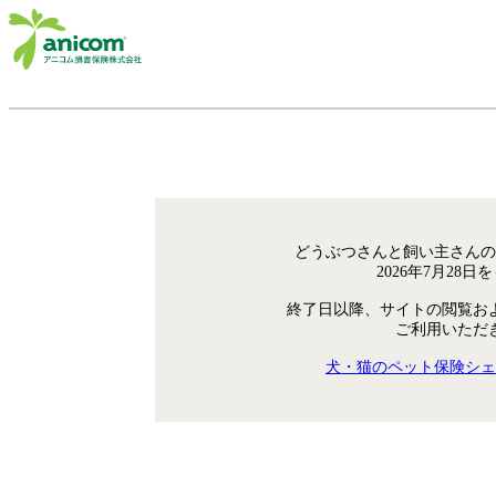
どうぶつさんと飼い主さんの
2026年7月28
終了日以降、サイトの閲覧お
ご利用いただ
犬・猫のペット保険シェ