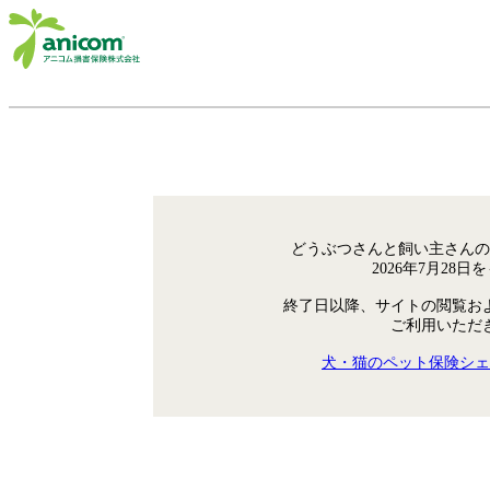
どうぶつさんと飼い主さんの
2026年7月28
終了日以降、サイトの閲覧お
ご利用いただ
犬・猫のペット保険シェ