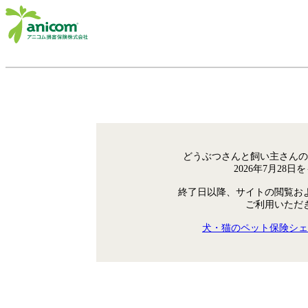
どうぶつさんと飼い主さんの
2026年7月28
終了日以降、サイトの閲覧お
ご利用いただ
犬・猫のペット保険シェ