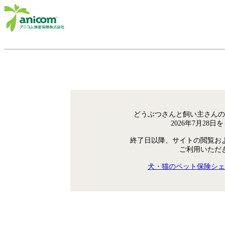
どうぶつさんと飼い主さんの
2026年7月28
終了日以降、サイトの閲覧お
ご利用いただ
犬・猫のペット保険シェ