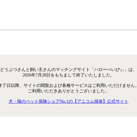
どうぶつさんと飼い主さんのマッチングサイト「ハローべいびぃ」は、
2026年7月28日をもちまして終了いたしました。
終了日以降、サイトの閲覧および各種サービスはご利用いただけません
ご利用いただきありがとうございました。
犬・猫のペット保険シェアNo.1の【アニコム損保】公式サイト