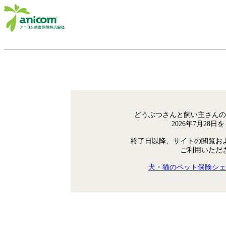
どうぶつさんと飼い主さんの
2026年7月28
終了日以降、サイトの閲覧お
ご利用いただ
犬・猫のペット保険シェ