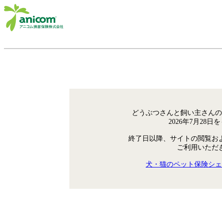
どうぶつさんと飼い主さんの
2026年7月28
終了日以降、サイトの閲覧お
ご利用いただ
犬・猫のペット保険シェ