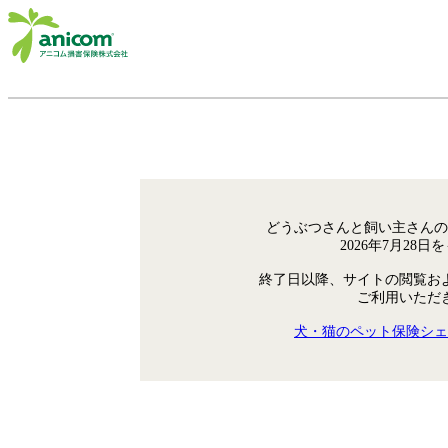
どうぶつさんと飼い主さんの
2026年7月28
終了日以降、サイトの閲覧お
ご利用いただ
犬・猫のペット保険シェ