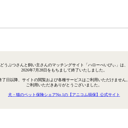
どうぶつさんと飼い主さんのマッチングサイト「ハローべいびぃ」は、
2026年7月28日をもちまして終了いたしました。
終了日以降、サイトの閲覧および各種サービスはご利用いただけません
ご利用いただきありがとうございました。
犬・猫のペット保険シェアNo.1の【アニコム損保】公式サイト