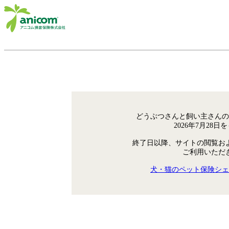
どうぶつさんと飼い主さんの
2026年7月28
終了日以降、サイトの閲覧お
ご利用いただ
犬・猫のペット保険シェ