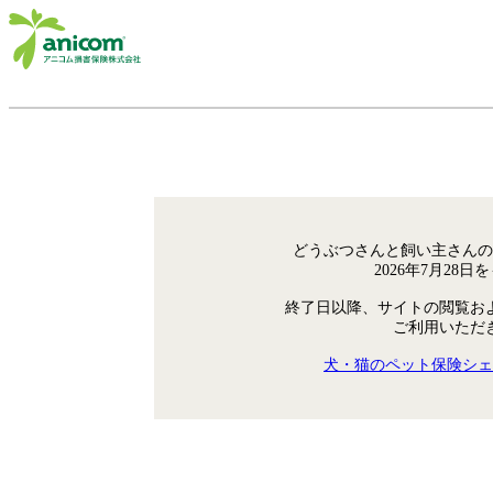
どうぶつさんと飼い主さんの
2026年7月28
終了日以降、サイトの閲覧お
ご利用いただ
犬・猫のペット保険シェ