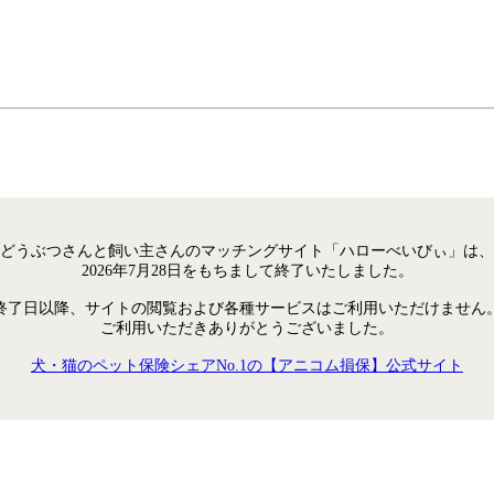
どうぶつさんと飼い主さんのマッチングサイト「ハローべいびぃ」は、
2026年7月28日をもちまして終了いたしました。
終了日以降、サイトの閲覧および各種サービスはご利用いただけません
ご利用いただきありがとうございました。
犬・猫のペット保険シェアNo.1の【アニコム損保】公式サイト